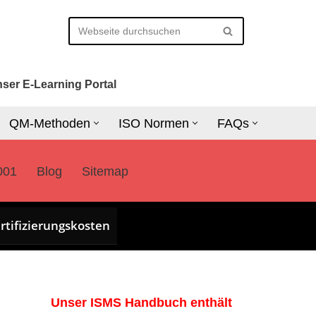
ser E-Learning Portal
QM-Methoden
ISO Normen
FAQs
001
Blog
Sitemap
rtifizierungskosten
Unser ISMS Handbuch enthält