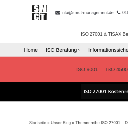
info@smct-management.de
01
Zum
Inhalt
springen
ISO 27001 & TISAX Be
Home
ISO Beratung
Informationssiche
ISO 9001
ISO 4500
ISO 27001 Kostenr
Startseite
»
Unser Blog
»
Themenreihe ISO 27001 – Di