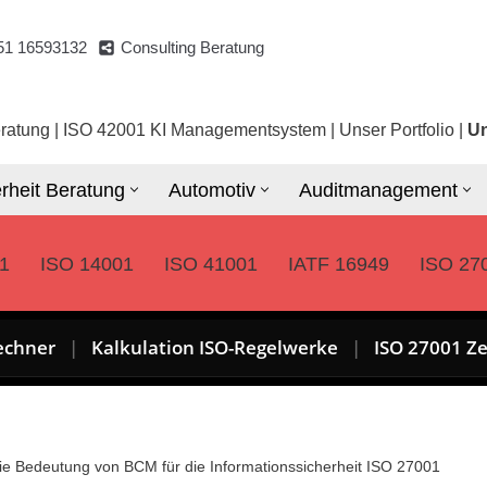
51 16593132
Consulting Beratung
ratung
|
ISO 42001 KI Managementsystem
|
Unser Portfolio
|
Un
rheit Beratung
Automotiv
Auditmanagement
1
ISO 14001
ISO 41001
IATF 16949
ISO 27
echner
|
Kalkulation ISO-Regelwerke
|
ISO 27001 Ze
e Bedeutung von BCM für die Informationssicherheit ISO 27001