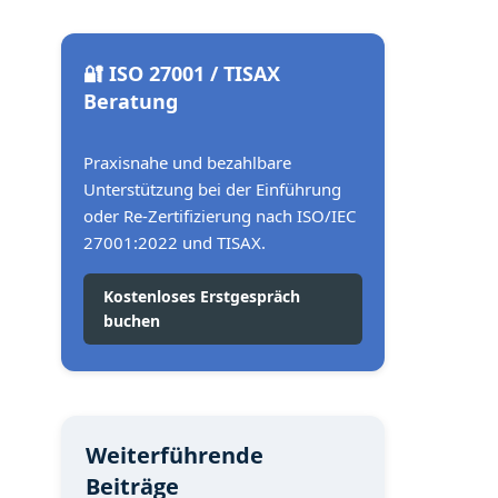
🔐 ISO 27001 / TISAX
Beratung
Praxisnahe und bezahlbare
Unterstützung bei der Einführung
oder Re-Zertifizierung nach ISO/IEC
27001:2022 und TISAX.
Kostenloses Erstgespräch
buchen
Weiterführende
Beiträge