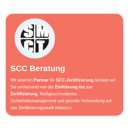
SCC Beratung
Mit unseren
Partner
für
SCC-Zertifizierung
beraten wir
Sie umfassend von der
Einführung bis zur
Zertifizierung
. Maßgeschneidertes
Sicherheitsmanagement und gezielte Vorbereitung auf
das Zertifizierungsaudit inklusive.