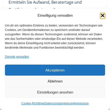
Ermitteln Sie Aufwand, Beratertage und
Zertifizierungskosten online.
Einwilligung verwalten
Um dir ein optimales Erlebnis zu bieten, verwenden wir Technologien wie
Cookies, um Geräteinformationen zu speichern und/oder darauf
zuzugreifen. Wenn du diesen Technologien zustimmst, können wir Daten
Unsere
wie das Surfverhalten oder eindeutige IDs auf dieser Website verarbeiten.
Wenn du deine Einwillligung nicht erteilst oder zurückziehst, können
Kategorien
bestimmte Merkmale und Funktionen beeinträchtigt werden.
Dienste verwalten
Aktuell haben wir
600 Beiträge
(Artikel) zu den
verschiedensten Themenbereiche verfasst. Das "
Menü
"
Akzeptieren
wurde aufgeräumt! Dort haben wir nur noch unsere
Beratungsschwerpunkte und die Übersicht über unsere
Ablehnen
Dienstleistungen (Portfolio). Alle Artikel finden Sie in unseren
Blog.
Einstellungen ansehen
Cookie-Richtlinie
Datenschutzerklärung
Impressum
Kategorien