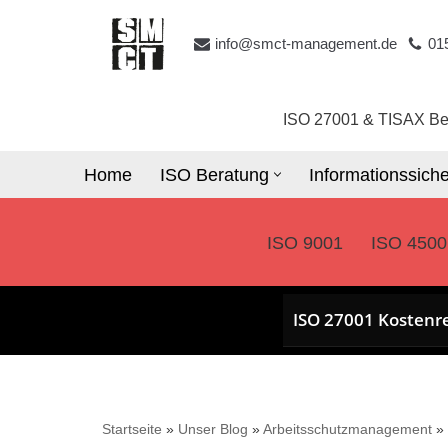
info@smct-management.de
01
Zum
Inhalt
springen
ISO 27001 & TISAX Be
Home
ISO Beratung
Informationssiche
ISO 9001
ISO 4500
ISO 27001 Kostenr
Startseite
»
Unser Blog
»
Arbeitsschutzmanagement
»