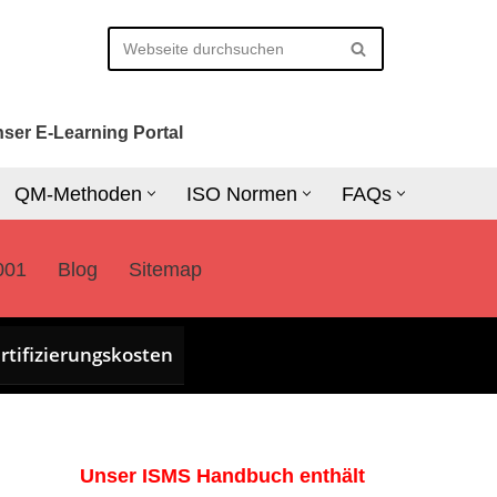
ser E-Learning Portal
QM-Methoden
ISO Normen
FAQs
001
Blog
Sitemap
rtifizierungskosten
Unser ISMS Handbuch enthält