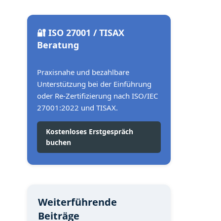
🔐 ISO 27001 / TISAX
Beratung
Praxisnahe und bezahlbare
Unterstützung bei der Einführung
oder Re-Zertifizierung nach ISO/IEC
27001:2022 und TISAX.
Kostenloses Erstgespräch
buchen
Weiterführende
Beiträge