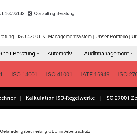
51 16593132
Consulting Beratung
ratung
|
ISO 42001 KI Managementsystem
|
Unser Portfolio
|
Un
rheit Beratung
Automotiv
Auditmanagement
1
ISO 14001
ISO 41001
IATF 16949
ISO 27
echner
|
Kalkulation ISO-Regelwerke
|
ISO 27001 Ze
Gefährdungsbeurteilung GBU im Arbeitsschutz