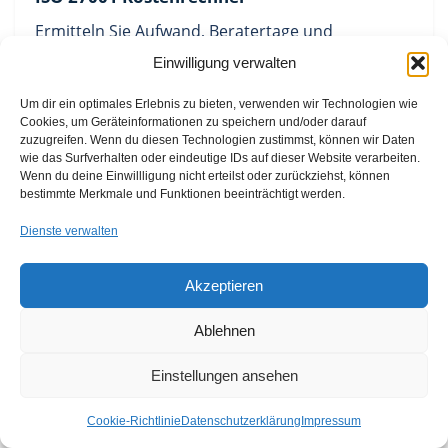
Ermitteln Sie Aufwand, Beratertage und
Zertifizierungskosten online.
Einwilligung verwalten
Um dir ein optimales Erlebnis zu bieten, verwenden wir Technologien wie
Cookies, um Geräteinformationen zu speichern und/oder darauf
zuzugreifen. Wenn du diesen Technologien zustimmst, können wir Daten
wie das Surfverhalten oder eindeutige IDs auf dieser Website verarbeiten.
Unsere
Wenn du deine Einwillligung nicht erteilst oder zurückziehst, können
bestimmte Merkmale und Funktionen beeinträchtigt werden.
Kategorien
Dienste verwalten
Aktuell haben wir
600 Beiträge
(Artikel) zu den
Akzeptieren
verschiedensten Themenbereiche verfasst. Das "
Menü
"
wurde aufgeräumt! Dort haben wir nur noch unsere
Ablehnen
Beratungsschwerpunkte und die Übersicht über unsere
Dienstleistungen (Portfolio). Alle Artikel finden Sie in unseren
Einstellungen ansehen
Blog.
Cookie-Richtlinie
Datenschutzerklärung
Impressum
Kategorien