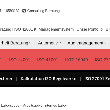
51 16593132
Consulting Beratung
ratung
|
ISO 42001 KI Managementsystem
|
Unser Portfolio
|
Un
rheit Beratung
Automotiv
Auditmanagement
1
ISO 14001
ISO 41001
IATF 16949
ISO 27
echner
|
Kalkulation ISO-Regelwerke
|
ISO 27001 Ze
»
Laborscope – Arbeitsgebiet internes Labor