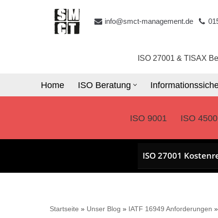
info@smct-management.de
01
Zum
Inhalt
springen
ISO 27001 & TISAX Be
Home
ISO Beratung
Informationssiche
ISO 9001
ISO 4500
ISO 27001 Kostenr
Startseite
»
Unser Blog
»
IATF 16949 Anforderungen