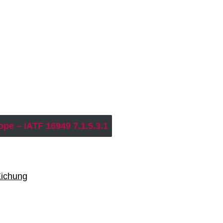
pe – IATF 16949 7.1.5.3.1
Eichung