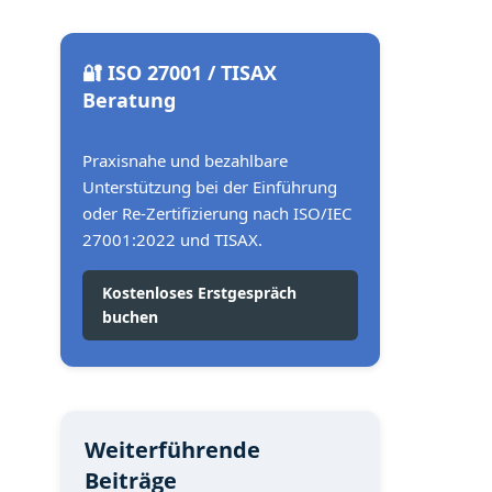
🔐 ISO 27001 / TISAX
Beratung
Praxisnahe und bezahlbare
Unterstützung bei der Einführung
oder Re-Zertifizierung nach ISO/IEC
27001:2022 und TISAX.
Kostenloses Erstgespräch
buchen
Weiterführende
Beiträge