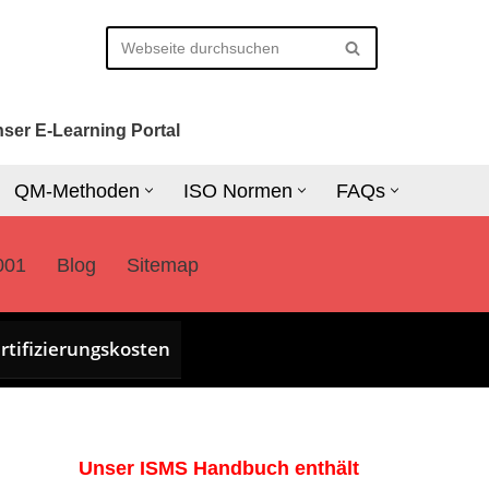
ser E-Learning Portal
QM-Methoden
ISO Normen
FAQs
001
Blog
Sitemap
rtifizierungskosten
Unser ISMS Handbuch enthält