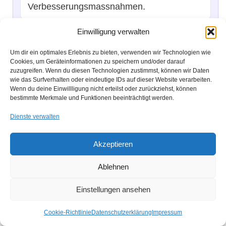
Verbesserungsmassnahmen.
Einwilligung verwalten
SPC unterstützt die Einhaltung von
Toleranzen, reduziert Ausschuss und
Um dir ein optimales Erlebnis zu bieten, verwenden wir Technologien wie
Nacharbeit und bildet eine wichtige
Cookies, um Geräteinformationen zu speichern und/oder darauf
zuzugreifen. Wenn du diesen Technologien zustimmst, können wir Daten
Grundlage für
wie das Surfverhalten oder eindeutige IDs auf dieser Website verarbeiten.
Prozessfähigkeitsberechnungen und
Wenn du deine Einwillligung nicht erteilst oder zurückziehst, können
bestimmte Merkmale und Funktionen beeinträchtigt werden.
Serienfreigaben.
Dienste verwalten
Akzeptieren
8D-Report strukturierte
Problemlösung
Ablehnen
Der 8D-Report ist ein standardisierter
Einstellungen ansehen
Ablauf für die Bearbeitung von Fehlern und
Cookie-Richtlinie
Datenschutzerklärung
Impressum
Reklamationen. Er führt das
Team
in acht