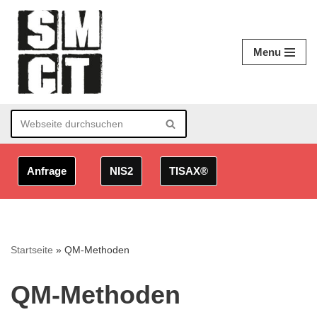
Zum
Menu
Inhalt
springen
Anfrage
NIS2
TISAX®
Startseite
»
QM-Methoden
QM-Methoden