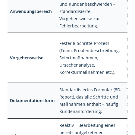
Bra
und Kundenbeschwerden –
Qua
Anwendungsbereich
standardisierte
B. I
Vorgehensweise zur
proa
Fehlerbearbeitung.
Flex
Fester 8-Schritte-Prozess
Erk
(Team, Problembeschreibung,
Urs
Vorgehensweise
Sofortmaßnahmen,
Maß
Ursachenanalyse,
Wir
Korrekturmaßnahmen etc.).
Dok
Standardisiertes Formular (8D-
Tei
Report), das alle Schritte und
Dok
Dokumentationsform
Maßnahmen enthält – häufig
oder
Kundenanforderung.
Date
Reaktiv – Bearbeitung eines
Sowo
bereits aufgetretenen
(Ko