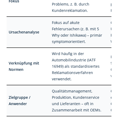
Fokus
Problems, z. B. durch
pro
Kundenreklamation.
Risi
Fokus auf akute
Ganz
Fehlerursachen (z. B. mit 5
Urs
Ursachenanalyse
Why oder Ishikawa) – primär
Ris
symptomorientiert.
Wir
Wird häufig in der
Inte
Automobilindustrie (IATF
Verknüpfung mit
900
16949) als standardisiertes
Normen
CFR 
Reklamationsverfahren
vera
verwendet.
Qualitätsmanagement,
Ges
Zielgruppe /
Produktion, Kundenservice
ein
Anwender
und Lieferanten – oft in
Com
Zusammenarbeit mit OEMs.
Qual