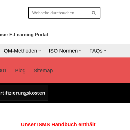
ser E-Learning Portal
QM-Methoden
ISO Normen
FAQs
001
Blog
Sitemap
rtifizierungskosten
Unser ISMS Handbuch enthält