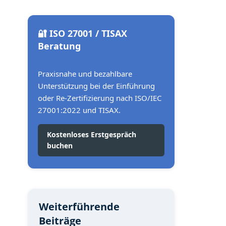
🔐 ISO 27001 / TISAX
Beratung
Praxisnahe und bezahlbare
Unterstützung bei der Einführung
oder Re-Zertifizierung nach ISO/IEC
27001:2022 und TISAX.
Kostenloses Erstgespräch
buchen
Weiterführende
Beiträge