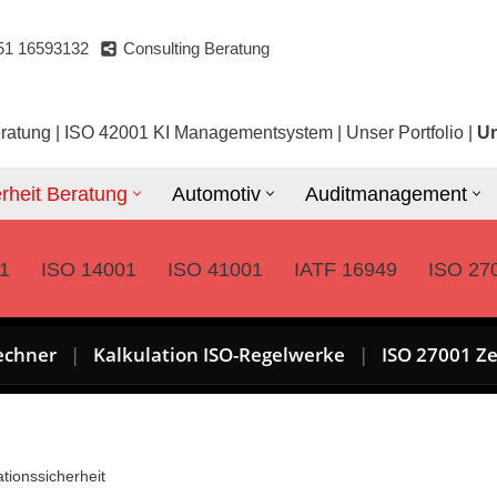
51 16593132
Consulting Beratung
ratung
|
ISO 42001 KI Managementsystem
|
Unser Portfolio
|
Un
rheit Beratung
Automotiv
Auditmanagement
1
ISO 14001
ISO 41001
IATF 16949
ISO 27
echner
|
Kalkulation ISO-Regelwerke
|
ISO 27001 Ze
tionssicherheit