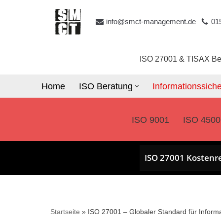
info@smct-management.de
01
Zum
Inhalt
springen
ISO 27001 & TISAX Be
Home
ISO Beratung
Informationssiche
ISO 9001
ISO 4500
ISO 27001 Kostenr
Startseite
»
ISO 27001 – Globaler Standard für Informa