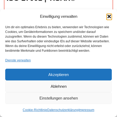
Wir bieten umfassende Beratungsdienste für
Datenschutz
Einwilligung verwalten
gemäß DSGVO und Informationssicherheit nach
ISO 27001
und
TISAX®
an. Beide Aspekte sind eng miteinander
Um dir ein optimales Erlebnis zu bieten, verwenden wir Technologien wie
Cookies, um Geräteinformationen zu speichern und/oder darauf
verknüpft und bilden den Schlüssel zu einem sicheren und
zuzugreifen. Wenn du diesen Technologien zustimmst, können wir Daten
vertrauenswürdigen Geschäftsumfeld.
wie das Surfverhalten oder eindeutige IDs auf dieser Website verarbeiten.
Wenn du deine Einwillligung nicht erteilst oder zurückziehst, können
bestimmte Merkmale und Funktionen beeinträchtigt werden.
Dienste verwalten
Akzeptieren
Ablehnen
Einstellungen ansehen
Cookie-Richtlinie
Datenschutzerklärung
Impressum