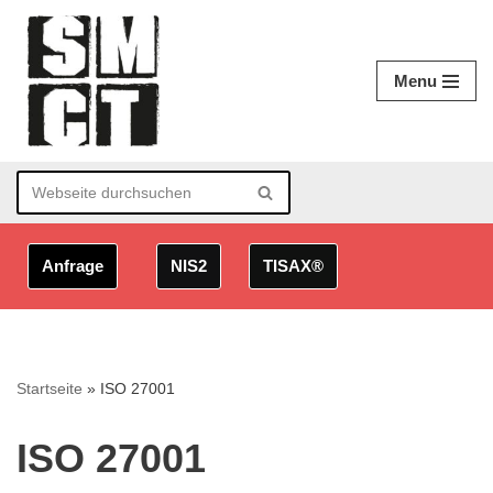
Zum
Menu
Inhalt
springen
Anfrage
NIS2
TISAX®
Startseite
»
ISO 27001
ISO 27001