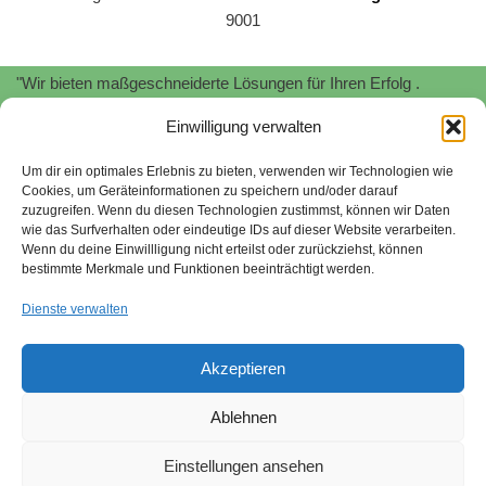
9001
"Wir bieten maßgeschneiderte Lösungen für Ihren Erfolg .
Profitieren Sie von unserer
Expertise
und
Erfahrung
!"
Einwilligung verwalten
"Wir unterstützen Sie bei der Implementierung und Zertifizierung
von
Informationssicherheitsmanagementsystemen
nach
ISO
Um dir ein optimales Erlebnis zu bieten, verwenden wir Technologien wie
Cookies, um Geräteinformationen zu speichern und/oder darauf
27001.
Schützen Sie Ihre sensiblen Daten und minimieren Sie
zuzugreifen. Wenn du diesen Technologien zustimmst, können wir Daten
Risiken."
wie das Surfverhalten oder eindeutige IDs auf dieser Website verarbeiten.
Wenn du deine Einwillligung nicht erteilst oder zurückziehst, können
Stefan Stroessenreuther | Beratung für Managementsysteme |
bestimmte Merkmale und Funktionen beeinträchtigt werden.
2026
Dienste verwalten
"Wir begleiten Sie bei der Umsetzung von
Nachhaltigkeitsstrategien gemäß SAQ 5.0 und EcoVadis. Wir
Akzeptieren
helfen Ihnen, ökologische und soziale Verantwortung zu
übernehmen und Ihr Unternehmen zukunftsfähig aufzustellen."
Ablehnen
Sitemap
quality-tools.org
Nachhaltigkeit
Einstellungen ansehen
Hinweisgebersystem
Impressum