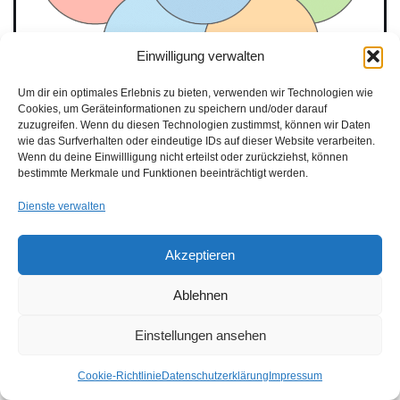
Einwilligung verwalten
Um dir ein optimales Erlebnis zu bieten, verwenden wir Technologien wie
Cookies, um Geräteinformationen zu speichern und/oder darauf
zuzugreifen. Wenn du diesen Technologien zustimmst, können wir Daten
wie das Surfverhalten oder eindeutige IDs auf dieser Website verarbeiten.
Wenn du deine Einwillligung nicht erteilst oder zurückziehst, können
bestimmte Merkmale und Funktionen beeinträchtigt werden.
Forderungen Automobilindustrie TISAX - SAQ 5.0 -
Nachhaltigkeit
Dienste verwalten
Akzeptieren
Ablehnen
Datenschutz und
Einstellungen ansehen
ISO 27001 | TISAX®
Cookie-Richtlinie
Datenschutzerklärung
Impressum
Wir bieten umfassende Beratungsdienste für
Datenschutz