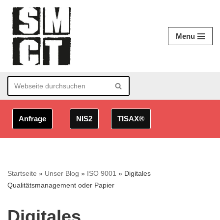
Zum
Menu
Inhalt
springen
Anfrage
NIS2
TISAX®
Startseite
»
Unser Blog
»
ISO 9001
»
Digitales
Qualitätsmanagement oder Papier
Digitales