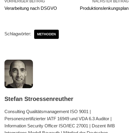
VORHERIGER BEITRAG
NÄCHSTER BEITRAG
Verarbeitung nach DSGVO
Produktionslenkungsplan
Schlagwörter:
METHODEN
Stefan Stroessenreuther
Consulting Qualitätsmanagement ISO 9001 |
Personenzertifizierter IATF 16949 und VDA 6.3 Auditor |
Information Security Officer ISO/IEC 27001 | Dozent IMB
Integrations Modell Bayreuth | Mitglied der Deutschen