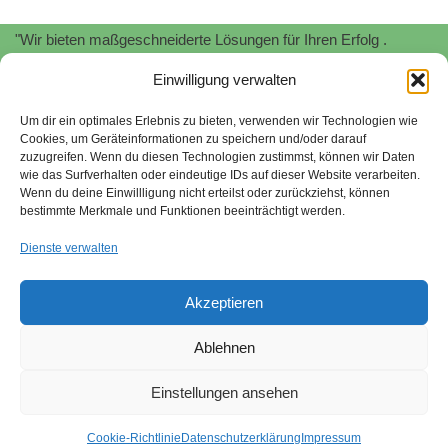
"Wir bieten maßgeschneiderte Lösungen für Ihren Erfolg .
Profitieren Sie von unserer
Expertise
und
Erfahrung
!"
Einwilligung verwalten
"Wir unterstützen Sie bei der Implementierung und Zertifizierung
von
Informationssicherheitsmanagementsystemen
nach
ISO
Um dir ein optimales Erlebnis zu bieten, verwenden wir Technologien wie
Cookies, um Geräteinformationen zu speichern und/oder darauf
27001.
Schützen Sie Ihre sensiblen Daten und minimieren Sie
zuzugreifen. Wenn du diesen Technologien zustimmst, können wir Daten
Risiken."
wie das Surfverhalten oder eindeutige IDs auf dieser Website verarbeiten.
Wenn du deine Einwillligung nicht erteilst oder zurückziehst, können
Stefan Stroessenreuther | Beratung für Managementsysteme |
bestimmte Merkmale und Funktionen beeinträchtigt werden.
2026
Dienste verwalten
"Wir begleiten Sie bei der Umsetzung von
Nachhaltigkeitsstrategien gemäß SAQ 5.0 und EcoVadis. Wir
Akzeptieren
helfen Ihnen, ökologische und soziale Verantwortung zu
übernehmen und Ihr Unternehmen zukunftsfähig aufzustellen."
Ablehnen
Sitemap
quality-tools.org
Nachhaltigkeit
Einstellungen ansehen
Hinweisgebersystem
Impressum
Datenschutzerklärung
Cookie-Richtlinie
Datenschutzerklärung
Impressum