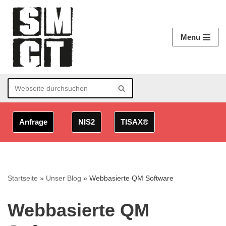
Zum
Menu
Inhalt
springen
Anfrage
NIS2
TISAX®
Startseite
»
Unser Blog
»
Webbasierte QM Software
Webbasierte QM