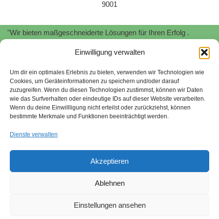
9001
"Wir bieten maßgeschneiderte Lösungen für Ihren Erfolg .
Profitieren Sie von unserer
Expertise
und
Erfahrung
!"
Einwilligung verwalten
"Wir unterstützen Sie bei der Implementierung und Zertifizierung
von
Informationssicherheitsmanagementsystemen
nach
ISO
Um dir ein optimales Erlebnis zu bieten, verwenden wir Technologien wie
Cookies, um Geräteinformationen zu speichern und/oder darauf
27001.
Schützen Sie Ihre sensiblen Daten und minimieren Sie
zuzugreifen. Wenn du diesen Technologien zustimmst, können wir Daten
Risiken."
wie das Surfverhalten oder eindeutige IDs auf dieser Website verarbeiten.
Wenn du deine Einwillligung nicht erteilst oder zurückziehst, können
Stefan Stroessenreuther | Beratung für Managementsysteme |
bestimmte Merkmale und Funktionen beeinträchtigt werden.
2026
Dienste verwalten
"Wir begleiten Sie bei der Umsetzung von
Nachhaltigkeitsstrategien gemäß SAQ 5.0 und EcoVadis. Wir
Akzeptieren
helfen Ihnen, ökologische und soziale Verantwortung zu
übernehmen und Ihr Unternehmen zukunftsfähig aufzustellen."
Ablehnen
Sitemap
quality-tools.org
Nachhaltigkeit
Einstellungen ansehen
Hinweisgebersystem
Impressum