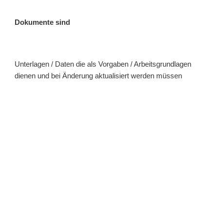
Dokumente sind
Unterlagen / Daten die als Vorgaben / Arbeitsgrundlagen
dienen und bei Änderung aktualisiert werden müssen
Aufzeichnungen sind
Unterlagen / Daten, die zum Nachweis oder
Rückverfolgung dienen und Aufbewahrt werden (z. B.
Anfragen, Bestellungen, Prüfberichte, Lieferscheine)