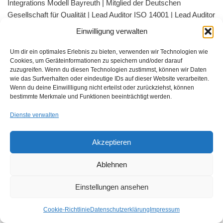
Integrations Modell Bayreuth | Mitglied der Deutschen
Gesellschaft für Qualität | Lead Auditor ISO 14001 | Lead Auditor
ISO 45001 | Lead Auditor ISO 9001
Einwilligung verwalten
Um dir ein optimales Erlebnis zu bieten, verwenden wir Technologien wie
Cookies, um Geräteinformationen zu speichern und/oder darauf
zuzugreifen. Wenn du diesen Technologien zustimmst, können wir Daten
wie das Surfverhalten oder eindeutige IDs auf dieser Website verarbeiten.
Wenn du deine Einwillligung nicht erteilst oder zurückziehst, können
bestimmte Merkmale und Funktionen beeinträchtigt werden.
Unser ISMS Handbuch enthält alle Vorgaben der 27001:2022
Dienste verwalten
und TISAX® VDA ISA 6.0
Akzeptieren
Ablehnen
Newsletter
ISO Updates & Praxis-
Einstellungen ansehen
Impulse
Cookie-Richtlinie
Datenschutzerklärung
Impressum