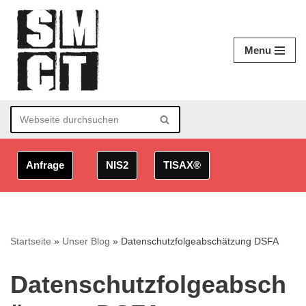
Zum
Menu
Inhalt
springen
Anfrage
NIS2
TISAX®
Startseite
»
Unser Blog
»
Datenschutzfolgeabschätzung DSFA
Datenschutzfolgeabsch