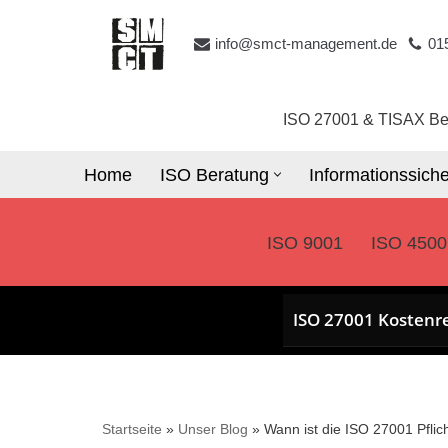
info@smct-management.de
01
Zum
Inhalt
springen
ISO 27001 & TISAX Be
Home
ISO Beratung
Informationssiche
ISO 9001
ISO 4500
ISO 27001 Kostenr
Startseite
»
Unser Blog
»
Wann ist die ISO 27001 Pflic