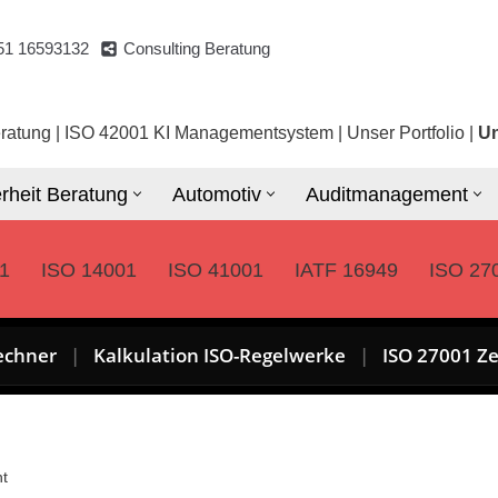
51 16593132
Consulting Beratung
ratung
|
ISO 42001 KI Managementsystem
|
Unser Portfolio
|
Un
rheit Beratung
Automotiv
Auditmanagement
1
ISO 14001
ISO 41001
IATF 16949
ISO 27
echner
|
Kalkulation ISO-Regelwerke
|
ISO 27001 Ze
ht