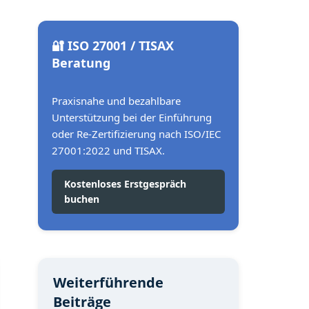
🔐 ISO 27001 / TISAX
Beratung
Praxisnahe und bezahlbare
Unterstützung bei der Einführung
oder Re-Zertifizierung nach ISO/IEC
27001:2022 und TISAX.
Kostenloses Erstgespräch
buchen
Weiterführende
Beiträge