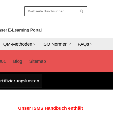
ser E-Learning Portal
QM-Methoden
ISO Normen
FAQs
001
Blog
Sitemap
rtifizierungskosten
Unser ISMS Handbuch enthält