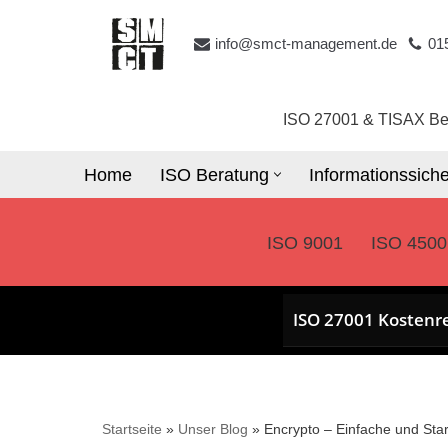
info@smct-management.de
01
Zum
Inhalt
springen
ISO 27001 & TISAX Be
Home
ISO Beratung
Informationssiche
ISO 9001
ISO 4500
ISO 27001 Kostenr
Startseite
»
Unser Blog
»
Encrypto – Einfache und Sta