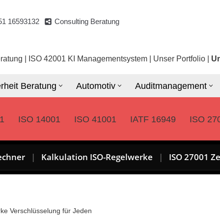
51 16593132
Consulting Beratung
ratung
|
ISO 42001 KI Managementsystem
|
Unser Portfolio
|
Un
rheit Beratung
Automotiv
Auditmanagement
1
ISO 14001
ISO 41001
IATF 16949
ISO 27
echner
|
Kalkulation ISO-Regelwerke
|
ISO 27001 Ze
rke Verschlüsselung für Jeden