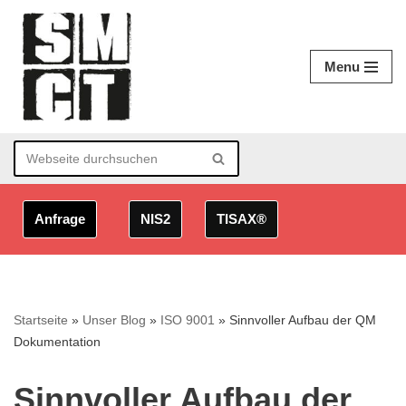
Zum
Menu
Inhalt
springen
Anfrage
NIS2
TISAX®
Startseite
»
Unser Blog
»
ISO 9001
»
Sinnvoller Aufbau der QM
Dokumentation
Sinnvoller Aufbau der