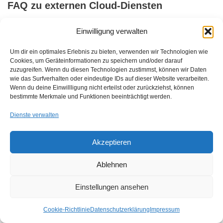
FAQ zu externen Cloud-Diensten
Einwilligung verwalten
Was versteht man unter „externen Cloud-Diensten“?
Nutzung von externer Cloud Diensten sind IT-Services, die nicht
Um dir ein optimales Erlebnis zu bieten, verwenden wir Technologien wie
im eigenen Rechenzentrum, sondern bei einem Cloud-Anbieter
Cookies, um Geräteinformationen zu speichern und/oder darauf
(Provider) betrieben werden. Beispiele sind Cloud-Speicher,
zuzugreifen. Wenn du diesen Technologien zustimmst, können wir Daten
wie das Surfverhalten oder eindeutige IDs auf dieser Website verarbeiten.
Cloud-Datenbanken, virtualisierte Server (IaaS), Plattform-
Wenn du deine Einwillligung nicht erteilst oder zurückziehst, können
Dienste (PaaS) oder Software-as-a-Service-Angebote (SaaS).
bestimmte Merkmale und Funktionen beeinträchtigt werden.
Dienste verwalten
Welche Vorteile bieten externe Cloud-Dienste?
Unternehmen profitieren vor allem von Skalierbarkeit, Flexibilität
Akzeptieren
und Pay-as-you-go-Modellen. Zusätzlich entfallen Investitionen
für eigene Hardware und deren Wartung. Auch der schnelle
Ablehnen
Zugriff auf neue Technologien und Services (z. B. KI, Big Data)
ist ein Pluspunkt.
Einstellungen ansehen
Welche Risiken muss man bei der Nutzung externer Cloud-
Cookie-Richtlinie
Datenschutzerklärung
Impressum
Dienste berücksichtigen?