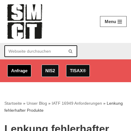
Zum
Menu
Inhalt
springen
Anfrage
NIS2
TISAX®
Startseite
»
Unser Blog
»
IATF 16949 Anforderungen
»
Lenkung
fehlerhafter Produkte
Lenkung fehlerhafter