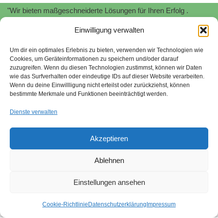
"Wir bieten maßgeschneiderte Lösungen für Ihren Erfolg .
Profitieren Sie von unserer
Expertise
und
Erfahrung
!"
Einwilligung verwalten
"Wir unterstützen Sie bei der Implementierung und Zertifizierung
von
Informationssicherheitsmanagementsystemen
nach
ISO
Um dir ein optimales Erlebnis zu bieten, verwenden wir Technologien wie
Cookies, um Geräteinformationen zu speichern und/oder darauf
27001.
Schützen Sie Ihre sensiblen Daten und minimieren Sie
zuzugreifen. Wenn du diesen Technologien zustimmst, können wir Daten
Risiken."
wie das Surfverhalten oder eindeutige IDs auf dieser Website verarbeiten.
Wenn du deine Einwillligung nicht erteilst oder zurückziehst, können
Stefan Stroessenreuther | Beratung für Managementsysteme |
bestimmte Merkmale und Funktionen beeinträchtigt werden.
2026
Dienste verwalten
"Wir begleiten Sie bei der Umsetzung von
Nachhaltigkeitsstrategien gemäß SAQ 5.0 und EcoVadis. Wir
Akzeptieren
helfen Ihnen, ökologische und soziale Verantwortung zu
übernehmen und Ihr Unternehmen zukunftsfähig aufzustellen."
Ablehnen
Sitemap
quality-tools.org
Nachhaltigkeit
Einstellungen ansehen
Hinweisgebersystem
Impressum
Datenschutzerklärung
Cookie-Richtlinie
Datenschutzerklärung
Impressum
Qualitätsmanagement
Beratung ISO 9001
- kompetent und