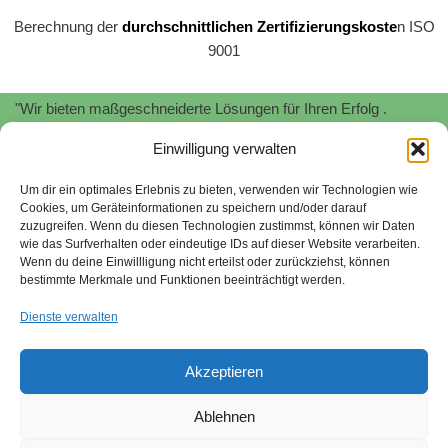
Berechnung der
durchschnittlichen Zertifizierungskoste
n ISO
9001
"Wir bieten maßgeschneiderte Lösungen für Ihren Erfolg .
Profitieren Sie von unserer
Expertise
und
Erfahrung
!"
Einwilligung verwalten
"Wir unterstützen Sie bei der Implementierung und Zertifizierung
von
Informationssicherheitsmanagementsystemen
nach
ISO
Um dir ein optimales Erlebnis zu bieten, verwenden wir Technologien wie
Cookies, um Geräteinformationen zu speichern und/oder darauf
27001.
Schützen Sie Ihre sensiblen Daten und minimieren Sie
zuzugreifen. Wenn du diesen Technologien zustimmst, können wir Daten
Risiken."
wie das Surfverhalten oder eindeutige IDs auf dieser Website verarbeiten.
Wenn du deine Einwillligung nicht erteilst oder zurückziehst, können
Stefan Stroessenreuther | Beratung für Managementsysteme |
bestimmte Merkmale und Funktionen beeinträchtigt werden.
2026
Dienste verwalten
"Wir begleiten Sie bei der Umsetzung von
Nachhaltigkeitsstrategien gemäß SAQ 5.0 und EcoVadis. Wir
Akzeptieren
helfen Ihnen, ökologische und soziale Verantwortung zu
übernehmen und Ihr Unternehmen zukunftsfähig aufzustellen."
Ablehnen
Sitemap
quality-tools.org
Nachhaltigkeit