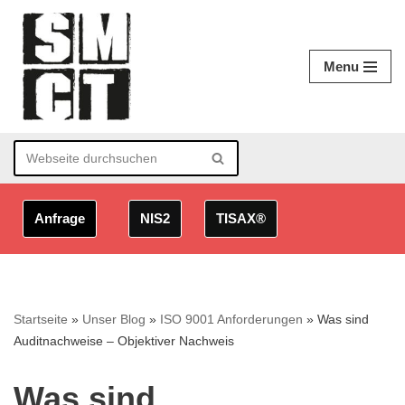
Zum
Menu
Inhalt
springen
Anfrage
NIS2
TISAX®
Startseite
»
Unser Blog
»
ISO 9001 Anforderungen
»
Was sind
Auditnachweise – Objektiver Nachweis
Was sind