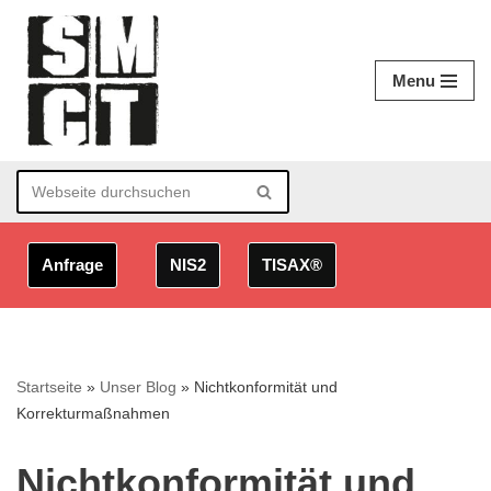
Zum
Menu
Inhalt
springen
Anfrage
NIS2
TISAX®
Startseite
»
Unser Blog
»
Nichtkonformität und
Korrekturmaßnahmen
Nichtkonformität und