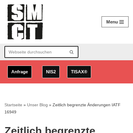
Zum
Menu
Inhalt
springen
Anfrage
NIS2
TISAX®
Startseite
»
Unser Blog
»
Zeitlich begrenzte Änderungen IATF
16949
Zeitlich begrenzte