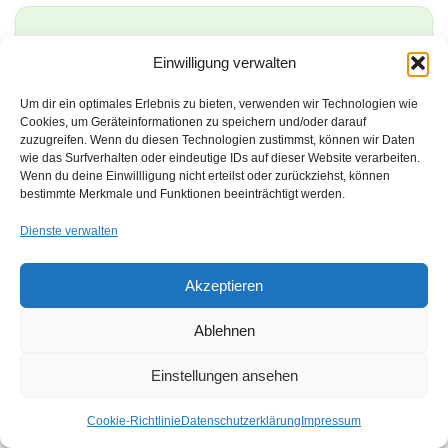
Welche Nachweise Auditoren
Einwilligung verwalten
für zeitlich begrenzte
Änderungen erwarten
Um dir ein optimales Erlebnis zu bieten, verwenden wir Technologien wie
Cookies, um Geräteinformationen zu speichern und/oder darauf
zuzugreifen. Wenn du diesen Technologien zustimmst, können wir Daten
Zeitlich begrenzte Änderungen in der
wie das Surfverhalten oder eindeutige IDs auf dieser Website verarbeiten.
Wenn du deine Einwillligung nicht erteilst oder zurückziehst, können
Prozesslenkung sind nur dann IATF konform,
bestimmte Merkmale und Funktionen beeinträchtigt werden.
wenn sie durch passende Nachweise belegt
Dienste verwalten
werden können. Die folgenden Beispiele
zeigen typische Dokumente, mit denen Sie
Akzeptieren
die Planung, Umsetzung und Überwachung
Ihrer Backup Lösungen im Audit transparent
Ablehnen
machen.
Einstellungen ansehen
Cookie-Richtlinie
Datenschutzerklärung
Impressum
Arbeitsanweisung für den Backup