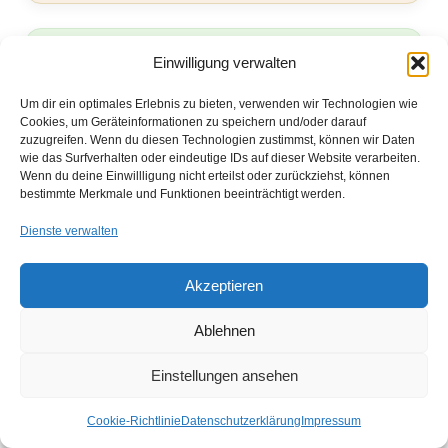
Einwilligung verwalten
✅ Fazit
Um dir ein optimales Erlebnis zu bieten, verwenden wir Technologien wie
Die Analyse interessierter Parteien nach
Cookies, um Geräteinformationen zu speichern und/oder darauf
ISO 9001:2015 ist eine
Schlüsselaktivität für
zuzugreifen. Wenn du diesen Technologien zustimmst, können wir Daten
wie das Surfverhalten oder eindeutige IDs auf dieser Website verarbeiten.
nachhaltige Unternehmensführung
. Sie schafft
Wenn du deine Einwillligung nicht erteilst oder zurückziehst, können
Klarheit darüber, welche externen und internen
bestimmte Merkmale und Funktionen beeinträchtigt werden.
Akteure Einfluss auf das Qualitätsmanagement
Dienste verwalten
nehmen, und ermöglicht gezielte Maßnahmen zur
Erfüllung von Anforderungen und Erwartungen. Ein
Akzeptieren
gut gepflegter Überblick über
Stakeholderbeziehungen trägt zur
Ablehnen
Kundenzufriedenheit
,
Prozessstabilität
und
Einstellungen ansehen
Strategietransparenz
bei.
Cookie-Richtlinie
Datenschutzerklärung
Impressum