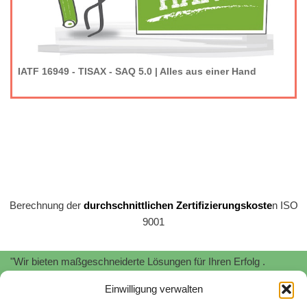
IATF 16949 - TISAX - SAQ 5.0 | Alles aus einer Hand
Berechnung der
durchschnittlichen Zertifizierungskoste
n ISO
9001
"Wir bieten maßgeschneiderte Lösungen für Ihren Erfolg .
Profitieren Sie von unserer
Expertise
und
Erfahrung
!"
Einwilligung verwalten
"Wir unterstützen Sie bei der Implementierung und Zertifizierung