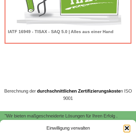
IATF 16949 - TISAX - SAQ 5.0 | Alles aus einer Hand
Berechnung der
durchschnittlichen Zertifizierungskoste
n ISO
9001
"Wir bieten maßgeschneiderte Lösungen für Ihren Erfolg .
Profitieren Sie von unserer
Expertise
und
Erfahrung
!"
Einwilligung verwalten
"Wir unterstützen Sie bei der Implementierung und Zertifizierung