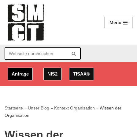
Zum
Menu
Inhalt
springen
Anfrage
NIS2
TISAX®
Startseite
»
Unser Blog
»
Kontext Organisation
»
Wissen der
Organisation
Wissen der