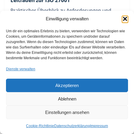
Leitfaden zur ISO 27001
Praktischer Überblick zu Anforderungen und
Einwilligung verwalten
Umsetzung im Unternehmen.
Um dir ein optimales Erlebnis zu bieten, verwenden wir Technologien wie
Cookies, um Geräteinformationen zu speichern und/oder darauf
Ausschluss von Controls
zuzugreifen. Wenn du diesen Technologien zustimmst, können wir Daten
wie das Surfverhalten oder eindeutige IDs auf dieser Website verarbeiten.
So begründen Sie die Nicht-Anwendbarkeit im
Wenn du deine Einwillligung nicht erteilst oder zurückziehst, können
bestimmte Merkmale und Funktionen beeinträchtigt werden.
SoA korrekt.
Dienste verwalten
ISO 27001 Kostenrechner
Akzeptieren
Ermitteln Sie Aufwand, Beratertage und
Ablehnen
Zertifizierungskosten online.
Einstellungen ansehen
Cookie-Richtlinie
Datenschutzerklärung
Impressum