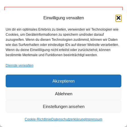
Unsere
Einwilligung verwalten
Kategorien
Um dir ein optimales Erlebnis zu bieten, verwenden wir Technologien wie
Cookies, um Geräteinformationen zu speichern und/oder darauf
zuzugreifen. Wenn du diesen Technologien zustimmst, können wir Daten
wie das Surfverhalten oder eindeutige IDs auf dieser Website verarbeiten.
Aktuell haben wir
600 Beiträge
(Artikel) zu den
Wenn du deine Einwillligung nicht erteilst oder zurückziehst, können
verschiedensten Themenbereiche verfasst. Das "
Menü
"
bestimmte Merkmale und Funktionen beeinträchtigt werden.
wurde aufgeräumt! Dort haben wir nur noch unsere
Dienste verwalten
Beratungsschwerpunkte und die Übersicht über unsere
Dienstleistungen (Portfolio). Alle Artikel finden Sie in unseren
Blog.
Akzeptieren
Ablehnen
Kategorien
Einstellungen ansehen
Cookie-Richtlinie
Datenschutzerklärung
Impressum