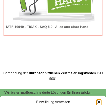
IATF 16949 - TISAX - SAQ 5.0 | Alles aus einer Hand
Berechnung der
durchschnittlichen Zertifizierungskoste
n ISO
9001
"Wir bieten maßgeschneiderte Lösungen für Ihren Erfolg .
Profitieren Sie von unserer
Expertise
und
Erfahrung
!"
Einwilligung verwalten
"Wir unterstützen Sie bei der Implementierung und Zertifizierung