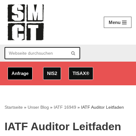
Zum
Menu
Inhalt
springen
Anfrage
NIS2
TISAX®
Startseite
»
Unser Blog
»
IATF 16949
»
IATF Auditor Leitfaden
IATF Auditor Leitfaden