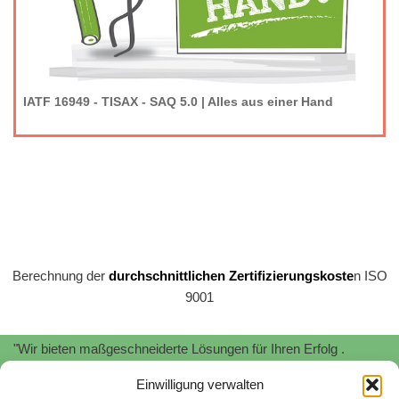
IATF 16949 - TISAX - SAQ 5.0 | Alles aus einer Hand
Berechnung der
durchschnittlichen Zertifizierungskoste
n ISO
9001
"Wir bieten maßgeschneiderte Lösungen für Ihren Erfolg .
Profitieren Sie von unserer
Expertise
und
Erfahrung
!"
Einwilligung verwalten
"Wir unterstützen Sie bei der Implementierung und Zertifizierung