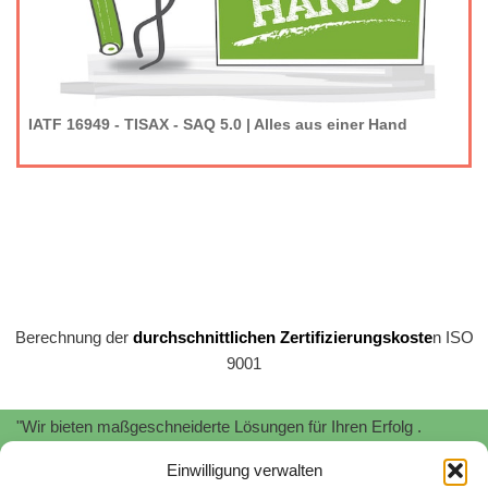
IATF 16949 - TISAX - SAQ 5.0 | Alles aus einer Hand
Berechnung der
durchschnittlichen Zertifizierungskoste
n ISO
9001
"Wir bieten maßgeschneiderte Lösungen für Ihren Erfolg .
Profitieren Sie von unserer
Expertise
und
Erfahrung
!"
Einwilligung verwalten
"Wir unterstützen Sie bei der Implementierung und Zertifizierung