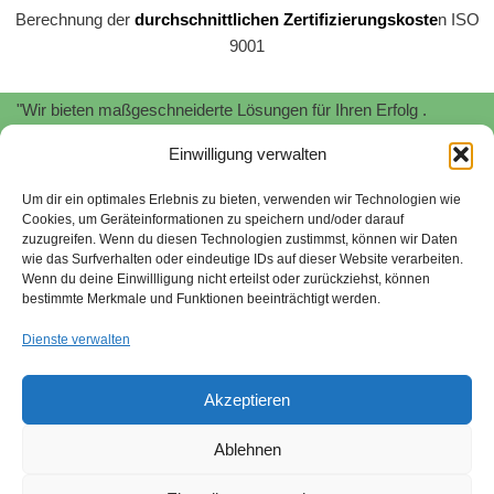
Berechnung der
durchschnittlichen Zertifizierungskoste
n ISO
9001
"Wir bieten maßgeschneiderte Lösungen für Ihren Erfolg .
Profitieren Sie von unserer
Expertise
und
Erfahrung
!"
Einwilligung verwalten
"Wir unterstützen Sie bei der Implementierung und Zertifizierung
von
Informationssicherheitsmanagementsystemen
nach
ISO
Um dir ein optimales Erlebnis zu bieten, verwenden wir Technologien wie
Cookies, um Geräteinformationen zu speichern und/oder darauf
27001.
Schützen Sie Ihre sensiblen Daten und minimieren Sie
zuzugreifen. Wenn du diesen Technologien zustimmst, können wir Daten
Risiken."
wie das Surfverhalten oder eindeutige IDs auf dieser Website verarbeiten.
Wenn du deine Einwillligung nicht erteilst oder zurückziehst, können
Stefan Stroessenreuther | Beratung für Managementsysteme |
bestimmte Merkmale und Funktionen beeinträchtigt werden.
2026
Dienste verwalten
"Wir begleiten Sie bei der Umsetzung von
Nachhaltigkeitsstrategien gemäß SAQ 5.0 und EcoVadis. Wir
Akzeptieren
helfen Ihnen, ökologische und soziale Verantwortung zu
übernehmen und Ihr Unternehmen zukunftsfähig aufzustellen."
Ablehnen
Sitemap
quality-tools.org
Nachhaltigkeit