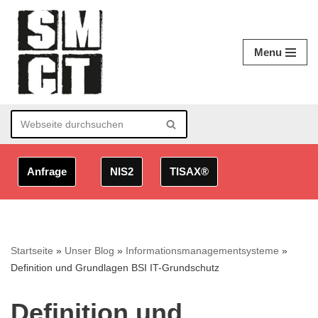
Zum
Menu
Inhalt
springen
Anfrage
NIS2
TISAX®
Startseite
»
Unser Blog
»
Informationsmanagementsysteme
»
Definition und Grundlagen BSI IT-Grundschutz
Definition und