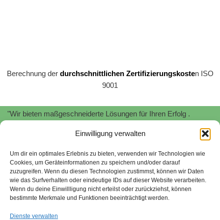
Berechnung der
durchschnittlichen Zertifizierungskoste
n ISO
9001
"Wir bieten maßgeschneiderte Lösungen für Ihren Erfolg .
Profitieren Sie von unserer
Expertise
und
Erfahrung
!"
Einwilligung verwalten
"Wir unterstützen Sie bei der Implementierung und Zertifizierung
von
Informationssicherheitsmanagementsystemen
nach
ISO
Um dir ein optimales Erlebnis zu bieten, verwenden wir Technologien wie
Cookies, um Geräteinformationen zu speichern und/oder darauf
27001.
Schützen Sie Ihre sensiblen Daten und minimieren Sie
zuzugreifen. Wenn du diesen Technologien zustimmst, können wir Daten
Risiken."
wie das Surfverhalten oder eindeutige IDs auf dieser Website verarbeiten.
Wenn du deine Einwillligung nicht erteilst oder zurückziehst, können
Stefan Stroessenreuther | Beratung für Managementsysteme |
bestimmte Merkmale und Funktionen beeinträchtigt werden.
2026
Dienste verwalten