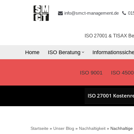
info@smct-management.de
01
Zum
Inhalt
springen
ISO 27001 & TISAX Be
Home
ISO Beratung
Informationssiche
ISO 9001
ISO 4500
ISO 27001 Kostenr
Startseite
»
Unser Blog
»
Nachhaltigkeit
»
Nachhaltige 