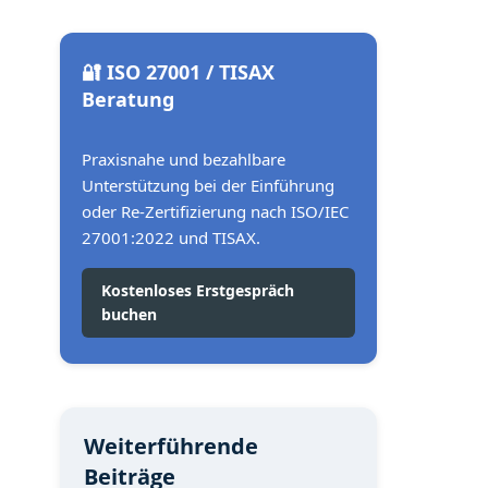
🔐 ISO 27001 / TISAX
Beratung
Praxisnahe und bezahlbare
Unterstützung bei der Einführung
oder Re-Zertifizierung nach ISO/IEC
27001:2022 und TISAX.
Kostenloses Erstgespräch
buchen
Weiterführende
Beiträge