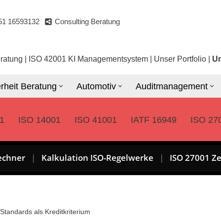
51 16593132
Consulting Beratung
ratung
|
ISO 42001 KI Managementsystem
|
Unser Portfolio
|
Un
rheit Beratung
Automotiv
Auditmanagement
1
ISO 14001
ISO 41001
IATF 16949
ISO 27
echner
|
Kalkulation ISO-Regelwerke
|
ISO 27001 Ze
Standards als Kreditkriterium