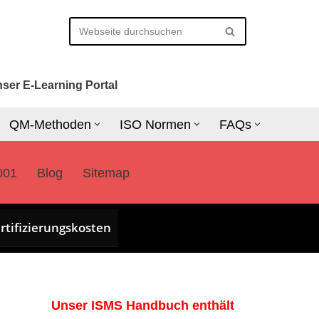
ser E-Learning Portal
QM-Methoden
ISO Normen
FAQs
001
Blog
Sitemap
rtifizierungskosten
Unser ISMS Handbuch enthält