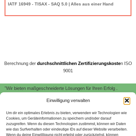
IATF 16949 - TISAX - SAQ 5.0 | Alles aus einer Hand
Berechnung der
durchschnittlichen Zertifizierungskoste
n ISO
9001
"Wir bieten maßgeschneiderte Lösungen für Ihren Erfolg .
Profitieren Sie von unserer
Expertise
und
Erfahrung
!"
Einwilligung verwalten
"Wir unterstützen Sie bei der Implementierung und Zertifizierung
von
Informationssicherheitsmanagementsystemen
nach
ISO
Um dir ein optimales Erlebnis zu bieten, verwenden wir Technologien wie
Cookies, um Geräteinformationen zu speichern und/oder darauf
27001.
Schützen Sie Ihre sensiblen Daten und minimieren Sie
zuzugreifen. Wenn du diesen Technologien zustimmst, können wir Daten
Risiken."
wie das Surfverhalten oder eindeutige IDs auf dieser Website verarbeiten.
Wenn du deine Einwillligung nicht erteilst oder zurückziehst, können