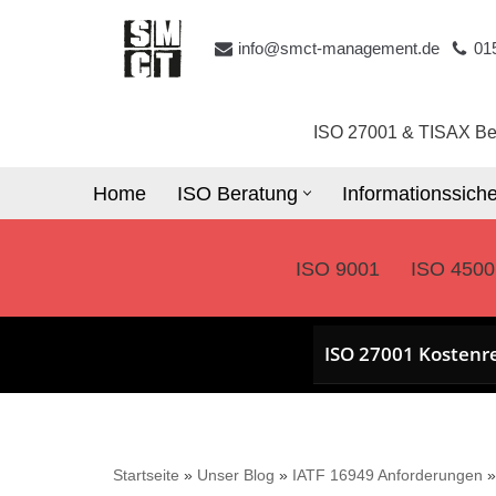
info@smct-management.de
01
Zum
Inhalt
springen
ISO 27001 & TISAX Be
Home
ISO Beratung
Informationssiche
ISO 9001
ISO 4500
ISO 27001 Kostenr
Startseite
»
Unser Blog
»
IATF 16949 Anforderungen