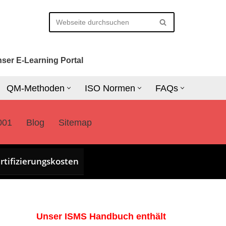
ser E-Learning Portal
QM-Methoden
ISO Normen
FAQs
001
Blog
Sitemap
rtifizierungskosten
Unser ISMS Handbuch enthält