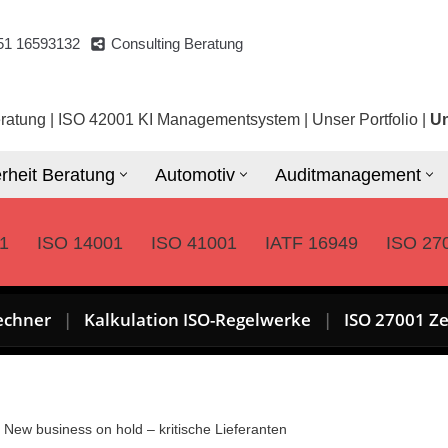
51 16593132
Consulting Beratung
ratung
|
ISO 42001 KI Managementsystem
|
Unser Portfolio
|
Un
rheit Beratung
Automotiv
Auditmanagement
1
ISO 14001
ISO 41001
IATF 16949
ISO 27
echner
|
Kalkulation ISO-Regelwerke
|
ISO 27001 Ze
»
New business on hold – kritische Lieferanten