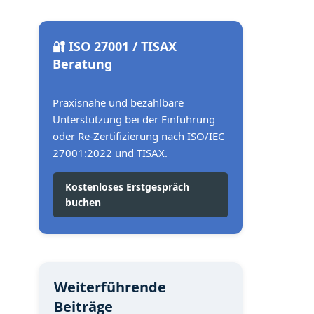
🔐 ISO 27001 / TISAX
Beratung
Praxisnahe und bezahlbare
Unterstützung bei der Einführung
oder Re-Zertifizierung nach ISO/IEC
27001:2022 und TISAX.
Kostenloses Erstgespräch
buchen
Weiterführende
Beiträge