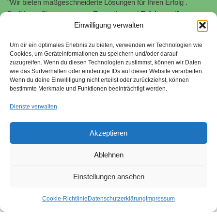
"Wir bieten maßgeschneiderte Lösungen für Ihren Erfolg .
Profitieren Sie von unserer
Expertise
und
Erfahrung
!"
Einwilligung verwalten
"Wir unterstützen Sie bei der Implementierung und Zertifizierung
von
Informationssicherheitsmanagementsystemen
nach
ISO
Um dir ein optimales Erlebnis zu bieten, verwenden wir Technologien wie
27001.
Schützen Sie Ihre sensiblen Daten und minimieren Sie
Cookies, um Geräteinformationen zu speichern und/oder darauf
zuzugreifen. Wenn du diesen Technologien zustimmst, können wir Daten
Risiken."
wie das Surfverhalten oder eindeutige IDs auf dieser Website verarbeiten.
Wenn du deine Einwillligung nicht erteilst oder zurückziehst, können
Stefan Stroessenreuther | Beratung für Managementsysteme |
bestimmte Merkmale und Funktionen beeinträchtigt werden.
2026
Dienste verwalten
"Wir begleiten Sie bei der Umsetzung von
Nachhaltigkeitsstrategien gemäß SAQ 5.0 und EcoVadis. Wir
Akzeptieren
helfen Ihnen, ökologische und soziale Verantwortung zu
übernehmen und Ihr Unternehmen zukunftsfähig aufzustellen."
Ablehnen
Sitemap
quality-tools.org
Nachhaltigkeit
Hinweisgebersystem
Impressum
Einstellungen ansehen
Datenschutzerklärung
Cookie-Richtlinie
Datenschutzerklärung
Impressum
Qualitätsmanagement
Beratung ISO 9001
- kompetent und
flexibel