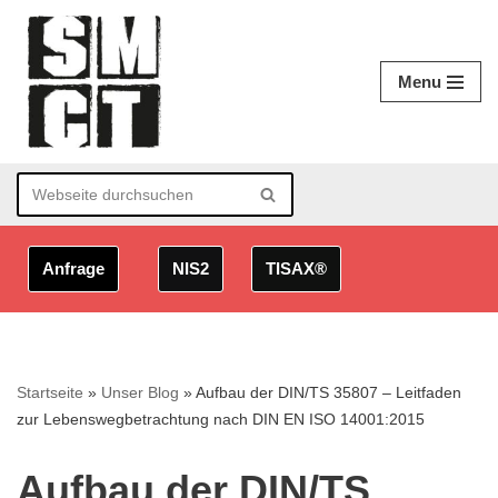
Zum
Menu
Inhalt
springen
Anfrage
NIS2
TISAX®
Startseite
»
Unser Blog
»
Aufbau der DIN/TS 35807 – Leitfaden
zur Lebenswegbetrachtung nach DIN EN ISO 14001:2015
Aufbau der DIN/TS