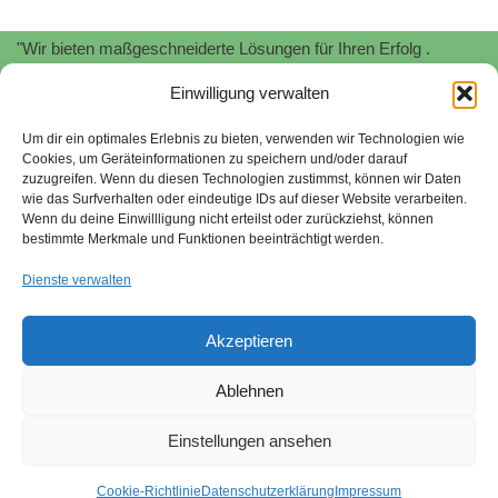
"Wir bieten maßgeschneiderte Lösungen für Ihren Erfolg .
Profitieren Sie von unserer
Expertise
und
Erfahrung
!"
Einwilligung verwalten
"Wir unterstützen Sie bei der Implementierung und Zertifizierung
von
Informationssicherheitsmanagementsystemen
nach
ISO
Um dir ein optimales Erlebnis zu bieten, verwenden wir Technologien wie
Cookies, um Geräteinformationen zu speichern und/oder darauf
27001.
Schützen Sie Ihre sensiblen Daten und minimieren Sie
zuzugreifen. Wenn du diesen Technologien zustimmst, können wir Daten
Risiken."
wie das Surfverhalten oder eindeutige IDs auf dieser Website verarbeiten.
Wenn du deine Einwillligung nicht erteilst oder zurückziehst, können
Stefan Stroessenreuther | Beratung für Managementsysteme |
bestimmte Merkmale und Funktionen beeinträchtigt werden.
2026
Dienste verwalten
"Wir begleiten Sie bei der Umsetzung von
Nachhaltigkeitsstrategien gemäß SAQ 5.0 und EcoVadis. Wir
Akzeptieren
helfen Ihnen, ökologische und soziale Verantwortung zu
übernehmen und Ihr Unternehmen zukunftsfähig aufzustellen."
Ablehnen
Sitemap
quality-tools.org
Nachhaltigkeit
Einstellungen ansehen
Hinweisgebersystem
Impressum
Datenschutzerklärung
Cookie-Richtlinie
Datenschutzerklärung
Impressum