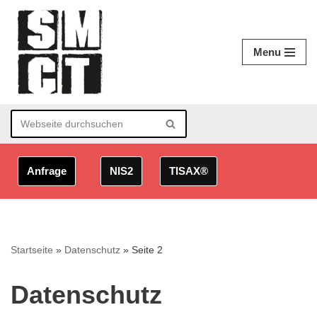
Zum
Menu
Inhalt
springen
Anfrage
NIS2
TISAX®
Startseite
»
Datenschutz
»
Seite 2
Datenschutz