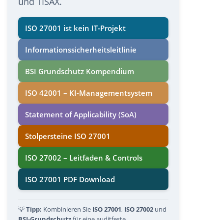
und TISAX.
ISO 27001 ist kein IT-Projekt
Informations­sicherheits­leitlinie
BSI Grundschutz Kompendium
ISO 42001 – KI-Managementsystem
Statement of Applicability (SoA)
Stolpersteine ISO 27001
ISO 27002 – Leitfaden & Controls
ISO 27001 PDF Download
💡
Tipp:
Kombinieren Sie
ISO 27001
,
ISO 27002
und
BSI-Grundschutz
für eine auditfeste