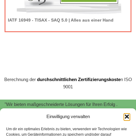
IATF 16949 - TISAX - SAQ 5.0 | Alles aus einer Hand
Berechnung der
durchschnittlichen Zertifizierungskoste
n ISO
9001
"Wir bieten maßgeschneiderte Lösungen für Ihren Erfolg .
Profitieren Sie von unserer
Expertise
und
Erfahrung
!"
Einwilligung verwalten
"Wir unterstützen Sie bei der Implementierung und Zertifizierung
von
Informationssicherheitsmanagementsystemen
nach
ISO
Um dir ein optimales Erlebnis zu bieten, verwenden wir Technologien wie
Cookies, um Geräteinformationen zu speichern und/oder darauf
27001.
Schützen Sie Ihre sensiblen Daten und minimieren Sie