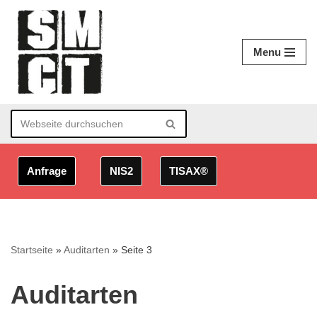
Zum
Menu
Inhalt
springen
Anfrage
NIS2
TISAX®
Startseite
»
Auditarten
»
Seite 3
Auditarten