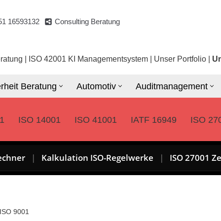
51 16593132
Consulting Beratung
ratung
|
ISO 42001 KI Managementsystem
|
Unser Portfolio
|
Un
rheit Beratung
Automotiv
Auditmanagement
1
ISO 14001
ISO 41001
IATF 16949
ISO 27
echner
|
Kalkulation ISO-Regelwerke
|
ISO 27001 Ze
 ISO 9001