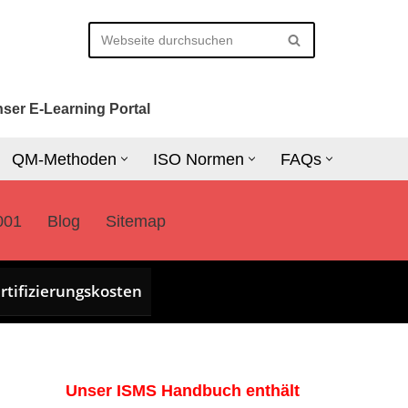
ser E-Learning Portal
QM-Methoden
ISO Normen
FAQs
001
Blog
Sitemap
rtifizierungskosten
Unser ISMS Handbuch enthält