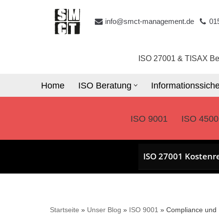
info@smct-management.de
01
Zum
Inhalt
springen
ISO 27001 & TISAX Be
Home
ISO Beratung
Informationssiche
ISO 9001
ISO 4500
ISO 27001 Kostenr
Startseite
»
Unser Blog
»
ISO 9001
»
Compliance und