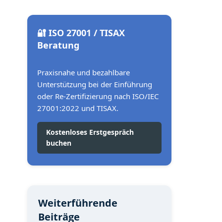
🔐 ISO 27001 / TISAX
Beratung
Praxisnahe und bezahlbare
Unterstützung bei der Einführung
oder Re-Zertifizierung nach ISO/IEC
27001:2022 und TISAX.
Kostenloses Erstgespräch
buchen
Weiterführende
Beiträge